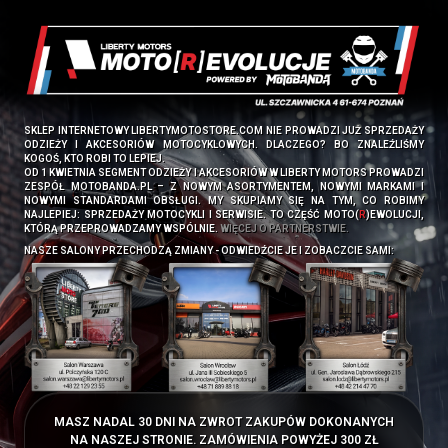
SKLEP INTERNETOWY LIBERTYMOTOSTORE.COM NIE PROWADZI JUŻ SPRZEDAŻY
ODZIEŻY I AKCESORIÓW MOTOCYKLOWYCH. DLACZEGO? BO ZNALEŹLIŚMY
KOGOŚ, KTO ROBI TO LEPIEJ.
OD 1 KWIETNIA SEGMENT ODZIEŻY I AKCESORIÓW W LIBERTY MOTORS PROWADZI
ZESPÓŁ
MOTOBANDA.PL
– Z NOWYM ASORTYMENTEM, NOWYMI MARKAMI I
NOWYMI STANDARDAMI OBSŁUGI. MY SKUPIAMY SIĘ NA TYM, CO ROBIMY
NAJLEPIEJ: SPRZEDAŻY MOTOCYKLI I SERWISIE. TO CZĘŚĆ MOTO(
R
)EWOLUCJI,
KTÓRĄ PRZEPROWADZAMY WSPÓLNIE.
WIĘCEJ O PARTNERSTWIE.
NASZE SALONY PRZECHODZĄ ZMIANY - ODWIEDŹCIE JE I ZOBACZCIE SAMI:
MASZ NADAL 30 DNI NA ZWROT ZAKUPÓW DOKONANYCH
NA NASZEJ STRONIE. ZAMÓWIENIA POWYŻEJ 300 ZŁ