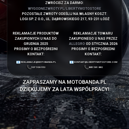
ZWRÓCISZ ZA DARMO:
WYGODNEZWROTY.PL/LIBERTYMOTOSTORE
POZOSTAŁE ZWROTY ODEŚLIJ NA WŁASNY KOSZT:
LOGI SP. Z O.O., UL. DĄBROWSKIEGO 217, 93-231 ŁÓDŹ
REKLAMACJE PRODUKTÓW
REKLAMACJE TOWARU
ZAKUPIONYCH U NAS DO
ZAKUPIONEGO U NAS PRZEZ
GRUDNIA 2025
ALLEGRO
OD STYCZNIA 2026
PROSIMY O BEZPOŚREDNI
PROSIMY O BEZPOŚREDNI
KONTAKT:
KONTAKT:
REKLAMACJE@MOTOBANDA.PL
KONTAKT@LIBERTYMOTOSTORE.COM
507 506 953
885 581 882
ZAPRASZAMY NA
MOTOBANDA.PL
DZIĘKUJEMY ZA LATA WSPÓŁPRACY!