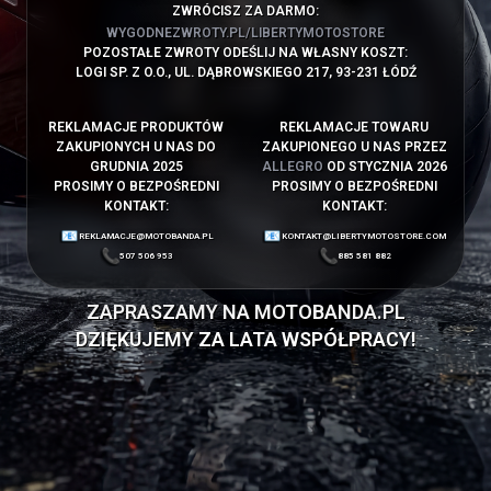
ZWRÓCISZ ZA DARMO:
WYGODNEZWROTY.PL/LIBERTYMOTOSTORE
POZOSTAŁE ZWROTY ODEŚLIJ NA WŁASNY KOSZT:
LOGI SP. Z O.O., UL. DĄBROWSKIEGO 217, 93-231 ŁÓDŹ
REKLAMACJE PRODUKTÓW
REKLAMACJE TOWARU
ZAKUPIONYCH U NAS DO
ZAKUPIONEGO U NAS PRZEZ
GRUDNIA 2025
ALLEGRO
OD STYCZNIA 2026
PROSIMY O BEZPOŚREDNI
PROSIMY O BEZPOŚREDNI
KONTAKT:
KONTAKT:
REKLAMACJE@MOTOBANDA.PL
KONTAKT@LIBERTYMOTOSTORE.COM
507 506 953
885 581 882
ZAPRASZAMY NA
MOTOBANDA.PL
DZIĘKUJEMY ZA LATA WSPÓŁPRACY!