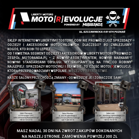
SKLEP INTERNETOWY LIBERTYMOTOSTORE.COM NIE PROWADZI JUŻ SPRZEDAŻY
ODZIEŻY I AKCESORIÓW MOTOCYKLOWYCH. DLACZEGO? BO ZNALEŹLIŚMY
KOGOŚ, KTO ROBI TO LEPIEJ.
OD 1 KWIETNIA SEGMENT ODZIEŻY I AKCESORIÓW W LIBERTY MOTORS PROWADZI
ZESPÓŁ
MOTOBANDA.PL
– Z NOWYM ASORTYMENTEM, NOWYMI MARKAMI I
NOWYMI STANDARDAMI OBSŁUGI. MY SKUPIAMY SIĘ NA TYM, CO ROBIMY
NAJLEPIEJ: SPRZEDAŻY MOTOCYKLI I SERWISIE. TO CZĘŚĆ MOTO(
R
)EWOLUCJI,
KTÓRĄ PRZEPROWADZAMY WSPÓLNIE.
WIĘCEJ O PARTNERSTWIE.
NASZE SALONY PRZECHODZĄ ZMIANY - ODWIEDŹCIE JE I ZOBACZCIE SAMI:
MASZ NADAL 30 DNI NA ZWROT ZAKUPÓW DOKONANYCH
NA NASZEJ STRONIE. ZAMÓWIENIA POWYŻEJ 300 ZŁ