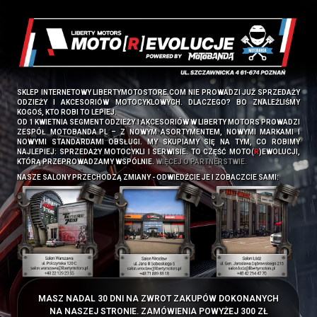
SKLEP INTERNETOWY LIBERTYMOTOSTORE.COM NIE PROWADZI JUŻ SPRZEDAŻY
ODZIEŻY I AKCESORIÓW MOTOCYKLOWYCH. DLACZEGO? BO ZNALEŹLIŚMY
KOGOŚ, KTO ROBI TO LEPIEJ.
OD 1 KWIETNIA SEGMENT ODZIEŻY I AKCESORIÓW W LIBERTY MOTORS PROWADZI
ZESPÓŁ
MOTOBANDA.PL
– Z NOWYM ASORTYMENTEM, NOWYMI MARKAMI I
NOWYMI STANDARDAMI OBSŁUGI. MY SKUPIAMY SIĘ NA TYM, CO ROBIMY
NAJLEPIEJ: SPRZEDAŻY MOTOCYKLI I SERWISIE. TO CZĘŚĆ MOTO(
R
)EWOLUCJI,
KTÓRĄ PRZEPROWADZAMY WSPÓLNIE.
WIĘCEJ O PARTNERSTWIE.
NASZE SALONY PRZECHODZĄ ZMIANY - ODWIEDŹCIE JE I ZOBACZCIE SAMI:
MASZ NADAL 30 DNI NA ZWROT ZAKUPÓW DOKONANYCH
NA NASZEJ STRONIE. ZAMÓWIENIA POWYŻEJ 300 ZŁ