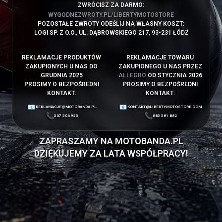
ZWRÓCISZ ZA DARMO:
WYGODNEZWROTY.PL/LIBERTYMOTOSTORE
POZOSTAŁE ZWROTY ODEŚLIJ NA WŁASNY KOSZT:
LOGI SP. Z O.O., UL. DĄBROWSKIEGO 217, 93-231 ŁÓDŹ
REKLAMACJE PRODUKTÓW
REKLAMACJE TOWARU
ZAKUPIONYCH U NAS DO
ZAKUPIONEGO U NAS PRZEZ
GRUDNIA 2025
ALLEGRO
OD STYCZNIA 2026
PROSIMY O BEZPOŚREDNI
PROSIMY O BEZPOŚREDNI
KONTAKT:
KONTAKT:
REKLAMACJE@MOTOBANDA.PL
KONTAKT@LIBERTYMOTOSTORE.COM
507 506 953
885 581 882
ZAPRASZAMY NA
MOTOBANDA.PL
DZIĘKUJEMY ZA LATA WSPÓŁPRACY!