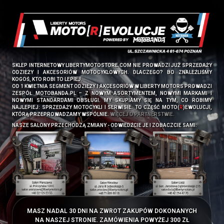
SKLEP INTERNETOWY LIBERTYMOTOSTORE.COM NIE PROWADZI JUŻ SPRZEDAŻY
ODZIEŻY I AKCESORIÓW MOTOCYKLOWYCH. DLACZEGO? BO ZNALEŹLIŚMY
KOGOŚ, KTO ROBI TO LEPIEJ.
OD 1 KWIETNIA SEGMENT ODZIEŻY I AKCESORIÓW W LIBERTY MOTORS PROWADZI
ZESPÓŁ
MOTOBANDA.PL
– Z NOWYM ASORTYMENTEM, NOWYMI MARKAMI I
NOWYMI STANDARDAMI OBSŁUGI. MY SKUPIAMY SIĘ NA TYM, CO ROBIMY
NAJLEPIEJ: SPRZEDAŻY MOTOCYKLI I SERWISIE. TO CZĘŚĆ MOTO(
R
)EWOLUCJI,
KTÓRĄ PRZEPROWADZAMY WSPÓLNIE.
WIĘCEJ O PARTNERSTWIE.
NASZE SALONY PRZECHODZĄ ZMIANY - ODWIEDŹCIE JE I ZOBACZCIE SAMI:
MASZ NADAL 30 DNI NA ZWROT ZAKUPÓW DOKONANYCH
NA NASZEJ STRONIE. ZAMÓWIENIA POWYŻEJ 300 ZŁ