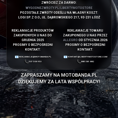
ZWRÓCISZ ZA DARMO:
WYGODNEZWROTY.PL/LIBERTYMOTOSTORE
POZOSTAŁE ZWROTY ODEŚLIJ NA WŁASNY KOSZT:
LOGI SP. Z O.O., UL. DĄBROWSKIEGO 217, 93-231 ŁÓDŹ
REKLAMACJE PRODUKTÓW
REKLAMACJE TOWARU
ZAKUPIONYCH U NAS DO
ZAKUPIONEGO U NAS PRZEZ
GRUDNIA 2025
ALLEGRO
OD STYCZNIA 2026
PROSIMY O BEZPOŚREDNI
PROSIMY O BEZPOŚREDNI
KONTAKT:
KONTAKT:
REKLAMACJE@MOTOBANDA.PL
KONTAKT@LIBERTYMOTOSTORE.COM
507 506 953
885 581 882
ZAPRASZAMY NA
MOTOBANDA.PL
DZIĘKUJEMY ZA LATA WSPÓŁPRACY!