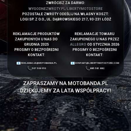
ZWRÓCISZ ZA DARMO:
WYGODNEZWROTY.PL/LIBERTYMOTOSTORE
POZOSTAŁE ZWROTY ODEŚLIJ NA WŁASNY KOSZT:
LOGI SP. Z O.O., UL. DĄBROWSKIEGO 217, 93-231 ŁÓDŹ
REKLAMACJE PRODUKTÓW
REKLAMACJE TOWARU
ZAKUPIONYCH U NAS DO
ZAKUPIONEGO U NAS PRZEZ
GRUDNIA 2025
ALLEGRO
OD STYCZNIA 2026
PROSIMY O BEZPOŚREDNI
PROSIMY O BEZPOŚREDNI
KONTAKT:
KONTAKT:
REKLAMACJE@MOTOBANDA.PL
KONTAKT@LIBERTYMOTOSTORE.COM
507 506 953
885 581 882
ZAPRASZAMY NA
MOTOBANDA.PL
DZIĘKUJEMY ZA LATA WSPÓŁPRACY!