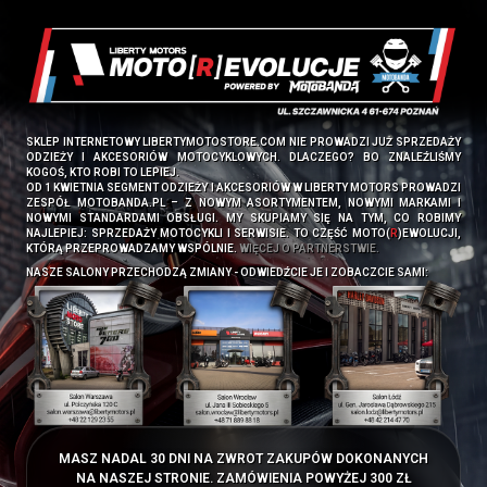
SKLEP INTERNETOWY LIBERTYMOTOSTORE.COM NIE PROWADZI JUŻ SPRZEDAŻY
ODZIEŻY I AKCESORIÓW MOTOCYKLOWYCH. DLACZEGO? BO ZNALEŹLIŚMY
KOGOŚ, KTO ROBI TO LEPIEJ.
OD 1 KWIETNIA SEGMENT ODZIEŻY I AKCESORIÓW W LIBERTY MOTORS PROWADZI
ZESPÓŁ
MOTOBANDA.PL
– Z NOWYM ASORTYMENTEM, NOWYMI MARKAMI I
NOWYMI STANDARDAMI OBSŁUGI. MY SKUPIAMY SIĘ NA TYM, CO ROBIMY
NAJLEPIEJ: SPRZEDAŻY MOTOCYKLI I SERWISIE. TO CZĘŚĆ MOTO(
R
)EWOLUCJI,
KTÓRĄ PRZEPROWADZAMY WSPÓLNIE.
WIĘCEJ O PARTNERSTWIE.
NASZE SALONY PRZECHODZĄ ZMIANY - ODWIEDŹCIE JE I ZOBACZCIE SAMI:
MASZ NADAL 30 DNI NA ZWROT ZAKUPÓW DOKONANYCH
NA NASZEJ STRONIE. ZAMÓWIENIA POWYŻEJ 300 ZŁ